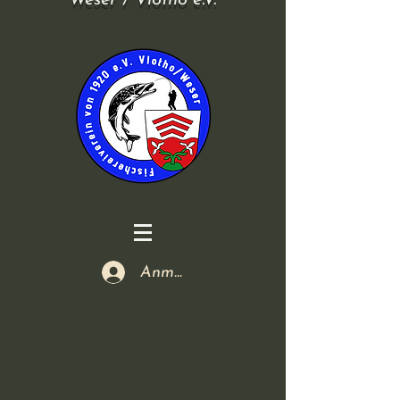
Weser / Vlotho e.V.
Anmelden