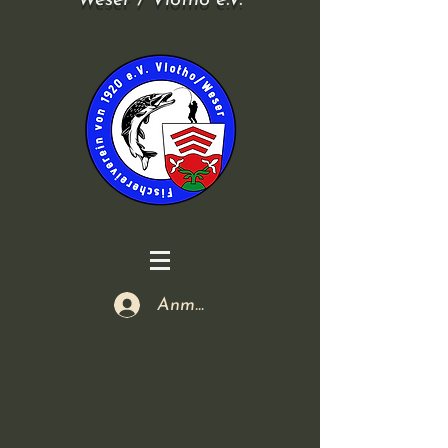
Weser / Vlotho e.V.
Anmelden