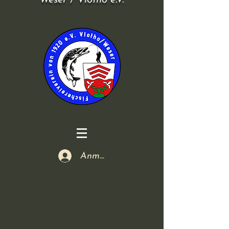
Weser / Vlotho e.V.
Anmelden