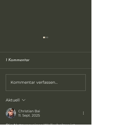
1 Kommentar
Kommentar verfassen...
Neue Beitragsordnung
Gewässersperre 
für das Geschäftsjahr
Costedt August
2027 und folgende
Aktuell
Christian Bai
11. Sept. 2025
Die Nutzung eines Wallerholzes ist 