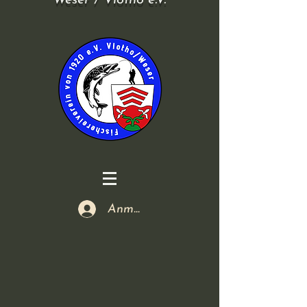
Weser / Vlotho e.V.
Anmelden