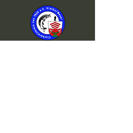
©2026 von Fischereiverein Vlotho