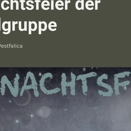
chtsfeier der
gruppe
estfalica