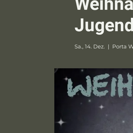
Weihna
Jugend
Sa., 14. Dez.
  |  
Porta W