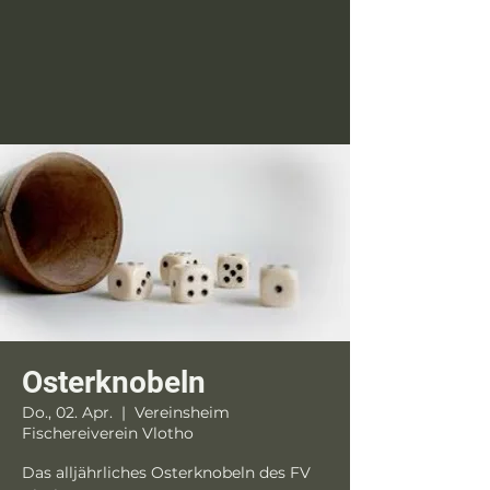
Osterknobeln
Do., 02. Apr.
  |  
Vereinsheim
Fischereiverein Vlotho
Das alljährliches Osterknobeln des FV