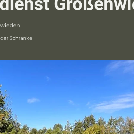
sdienst Großenw
wieden
 der Schranke