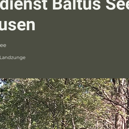
dienst Baltus Se
usen
See
r Landzunge